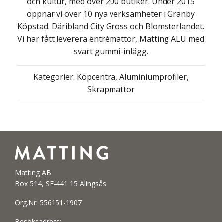
och kultur, med över 200 butiker. Under 2015
öppnar vi över 10 nya verksamheter i Gränby
Köpstad. Däribland City Gross och Blomsterlandet.
Vi har fått leverera entrémattor, Matting ALU med
svart gummi-inlägg.
Kategorier:
Köpcentra
,
Aluminiumprofiler
,
Skrapmattor
Matting AB
Box 514, SE-441 15 Alingsås
Org.Nr: 556151-1907
Besöksadress: