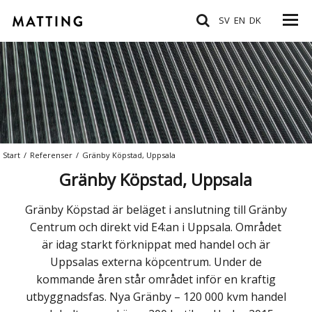
SV
EN
DK
Start
/
Referenser
/
Gränby Köpstad, Uppsala
Gränby Köpstad, Uppsala
Gränby Köpstad är beläget i anslutning till Gränby
Centrum och direkt vid E4:an i Uppsala. Området
är idag starkt förknippat med handel och är
Uppsalas externa köpcentrum. Under de
kommande åren står området inför en kraftig
utbyggnadsfas. Nya Gränby – 120 000 kvm handel