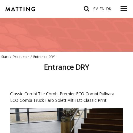
SV
EN
DK
Start
/
Produkter
/
Entrance DRY
Entrance DRY
Classic
Combi Tile
Combi Premier ECO
Combi Rullvara
ECO
Combi Truck
Faro
Solett
Allt i Ett
Classic Print