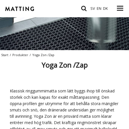
SV
EN
DK
Start
/
Produkter
/
Yoga Zon /Zap
Yoga Zon /Zap
Klassisk ringgummimatta som lätt byggs ihop till önskad
storlek och kan kapas för exakt måttanpassning. Den
öppna profilen ger utrymme för att behålla stora mängder
smuts och snö, den dränerade undersidan ger möjlighet
till avrinning. Yoga Zon är en prisvärd matta som klarar
entréer med hög trafik. Det kraftiga ringmönstret skrapar
effektivt av all grov smuts och ger ett maximalt halkskydd.