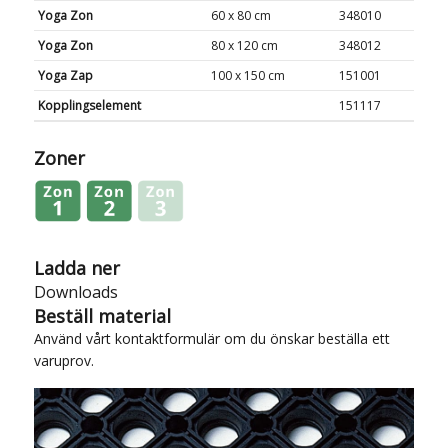
Yoga Zon
60 x 80 cm
348010
Yoga Zon
80 x 120 cm
348012
Yoga Zap
100 x 150 cm
151001
Kopplingselement
151117
Zoner
Ladda ner
Downloads
Beställ material
Använd vårt
kontaktformulär
om du önskar beställa ett
varuprov.