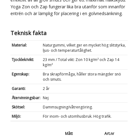
Yoga Zon och Zap fungerar lika bra utanför som innanför
entrén och är lämplig för placering i en golvnedsänkning.
Teknisk fakta
Material:
Naturgummi, vilket ger en mycket hög slitstyrka,
ljus- och temperaturtålighet.
Tjocklek/vikt:
23 mm / Total vikt: Zon 10 kg/m² och Zap 14
kg/m²
Egenskap:
Bra skrapförmåga, håller stora mängder snö
och smuts.
Garanti:
2 år
Återvinningsbar:
Nej
Skötsel:
Dammsugning/våtrengöring.
Miljö:
För inom- och utomhusbruk. Hög trafik.
Mått
Art.nr