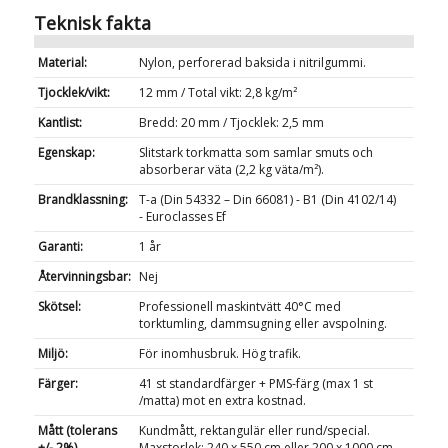
Teknisk fakta
Material:
Nylon, perforerad baksida i nitrilgummi.
Tjocklek/vikt:
12 mm / Total vikt: 2,8 kg/m²
Kantlist:
Bredd: 20 mm / Tjocklek: 2,5 mm
Egenskap:
Slitstark torkmatta som samlar smuts och
absorberar väta (2,2 kg väta/m²).
Brandklassning:
T-a (Din 54332 – Din 66081) - B1 (Din 4102/14)
- Euroclasses Ef
Garanti:
1 år
Återvinningsbar:
Nej
Skötsel:
Professionell maskintvätt 40°C med
torktumling, dammsugning eller avspolning.
Miljö:
För inomhusbruk. Hög trafik.
Färger:
41 st standardfärger + PMS-färg (max 1 st
/matta) mot en extra kostnad.
Mått (tolerans
Kundmått, rektangulär eller rund/special.
+/- 2%)
Maxstorlek: 240 x 550 cm eller 200 x 1000 cm.