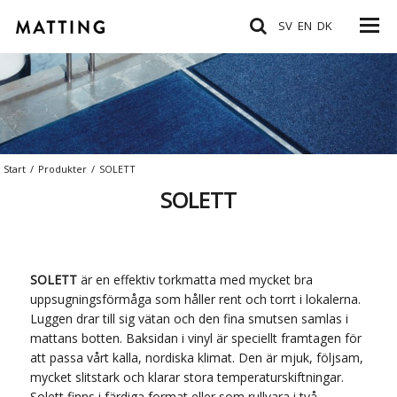
SV
EN
DK
Start
/
Produkter
/
SOLETT
SOLETT
SOLETT
är en effektiv torkmatta med mycket bra
uppsugningsförmåga som håller rent och torrt i lokalerna.
Luggen drar till sig vätan och den fina smutsen samlas i
mattans botten. Baksidan i vinyl är speciellt framtagen för
att passa vårt kalla, nordiska klimat. Den är mjuk, följsam,
mycket slitstark och klarar stora temperaturskiftningar.
Solett finns i färdiga format eller som rullvara i två