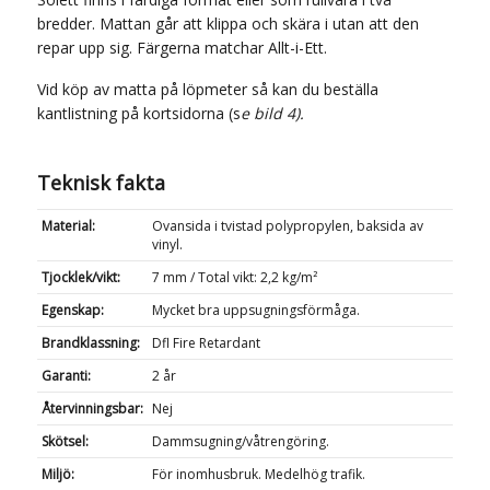
bredder. Mattan går att klippa och skära i utan att den
repar upp sig. Färgerna matchar Allt-i-Ett.
Vid köp av matta på löpmeter så kan du beställa
kantlistning på kortsidorna (s
e bild 4).
Teknisk fakta
Material:
Ovansida i tvistad polypropylen, baksida av
vinyl.
Tjocklek/vikt:
7 mm / Total vikt: 2,2 kg/m²
Egenskap:
Mycket bra uppsugningsförmåga.
Brandklassning:
Dfl Fire Retardant
Garanti:
2 år
Återvinningsbar:
Nej
Skötsel:
Dammsugning/våtrengöring.
Miljö:
För inomhusbruk. Medelhög trafik.