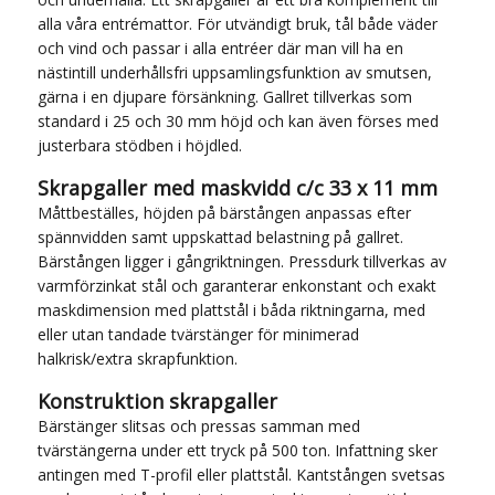
alla våra entrémattor. För utvändigt bruk, tål både väder
och vind och passar i alla entréer där man vill ha en
nästintill underhållsfri uppsamlingsfunktion av smutsen,
gärna i en djupare försänkning. Gallret tillverkas som
standard i 25 och 30 mm höjd och kan även förses med
justerbara stödben i höjdled.
Skrapgaller med maskvidd c/c 33 x 11 mm
Måttbeställes, höjden på bärstången anpassas efter
spännvidden samt uppskattad belastning på gallret.
Bärstången ligger i gångriktningen. Pressdurk tillverkas av
varmförzinkat stål och garanterar enkonstant och exakt
maskdimension med plattstål i båda riktningarna, med
eller utan tandade tvärstänger för minimerad
halkrisk/extra skrapfunktion.
Konstruktion skrapgaller
Bärstänger slitsas och pressas samman med
tvärstängerna under ett tryck på 500 ton. Infattning sker
antingen med T-profil eller plattstål. Kantstången svetsas