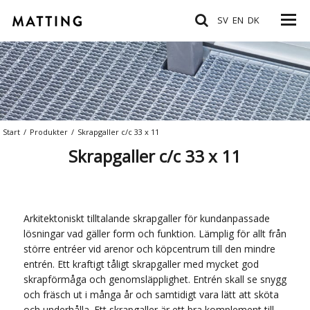
SV
EN
DK
Start
/
Produkter
/
Skrapgaller c/c 33 x 11
Skrapgaller c/c 33 x 11
Arkitektoniskt tilltalande skrapgaller för kundanpassade
lösningar vad gäller form och funktion. Lämplig för allt från
större entréer vid arenor och köpcentrum till den mindre
entrén. Ett kraftigt tåligt skrapgaller med mycket god
skrapförmåga och genomsläpplighet. Entrén skall se snygg
och fräsch ut i många år och samtidigt vara lätt att sköta
och underhålla. Ett skrapgaller är ett bra komplement till