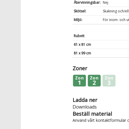
Återvinningsbar:
Nej
Skötsel:
Skakning och/ell
Miljö:
För inom- och u
Rubett
61 x 81 cm
81 x 99 cm
Zoner
Ladda ner
Downloads
Beställ material
Använd vårt
kontaktformulär
o