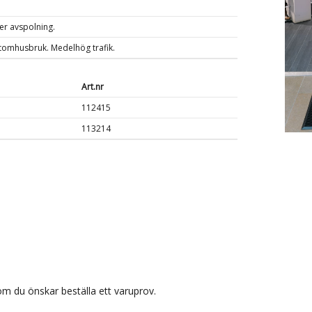
er avspolning.
tomhusbruk. Medelhög trafik.
Art.nr
112415
113214
m du önskar beställa ett varuprov.