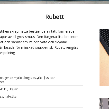
Rubett
stilren skrapmatta bestående av tätt formerade
apar av all grov smuts. Den fungerar lika bra inom-
tät och samlar smuts och väta och skyddar
 är fasade för minskad snubbelrisk. Rubett rengörs
vspolning.
et ger en mycket hög slitstyrka, ljus- och
het.
kt: 11,5 kg/m²
a, halksäker.