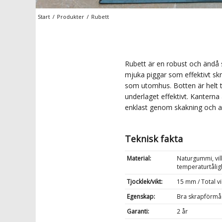
Start
/
Produkter
/
Rubett
Rubett är en robust och ändå 
mjuka piggar som effektivt skr
som utomhus. Botten är helt 
underlaget effektivt. Kanterna
enklast genom skakning och a
Teknisk fakta
Material:
Naturgummi, vilk
temperaturtålig
Tjocklek/vikt:
15 mm / Total vi
Egenskap:
Bra skrapförmåg
Garanti:
2 år