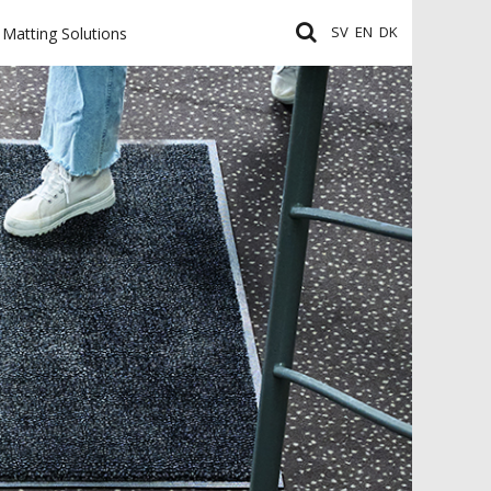
SV
EN
DK
Matting Solutions