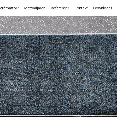
ntrémattor?
Mattväljaren
Referenser
Kontakt
Downloads