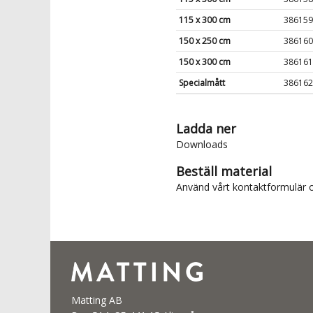
115 x 300 cm
386159
150 x 250 cm
386160
150 x 300 cm
386161
Specialmått
386162
Ladda ner
Downloads
Beställ material
Använd vårt
kontaktformulär
o
Matting AB