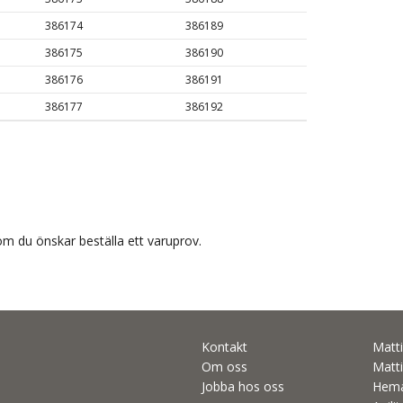
386174
386189
386175
386190
386176
386191
386177
386192
m du önskar beställa ett varuprov.
Kontakt
Matti
Om oss
Matti
Jobba hos oss
Hema