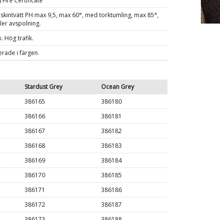
Fire Certificate
skintvätt PH max 9,5, max 60°, med torktumling, max 85°,
er avspolning.
 Hög trafik.
rade i färgen.
Stardust Grey
Ocean Grey
386165
386180
386166
386181
386167
386182
386168
386183
386169
386184
386170
386185
386171
386186
386172
386187
386173
386188