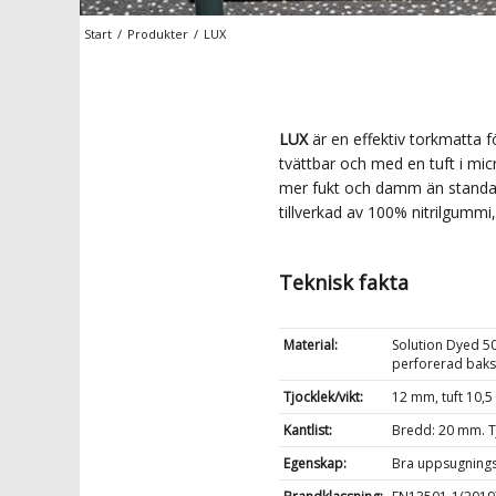
Start
/
Produkter
/
LUX
LUX
är en effektiv torkmatta f
tvättbar och med en tuft i mi
mer fukt och damm än standar
tillverkad av 100% nitrilgummi
Teknisk fakta
Material:
Solution Dyed 5
perforerad baksi
Tjocklek/vikt:
12 mm, tuft 10,5 
Kantlist:
Bredd: 20 mm. T
Egenskap:
Bra uppsugningsf