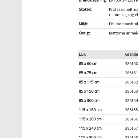
Brandklassning:
EN13501-1(2019) 
Skötsel:
Professionell ma
dammsugning ell
Miljö:
För inomhusbruk.
Övrigt:
Mattorna är mele
LUX
Granite
85 x 60 cm
386150
85 x 75 cm
386151
85 x 115 cm
386152
85 x 150 cm
386153
85 x 300 cm
386154
115 x 180 cm
386155
115 x 200 cm
386156
115 x 240 cm
386157
115 x 300 cm
386158