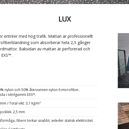
LUX
ör entréer med hög trafik. Mattan är professionellt
crofiberblandning som absorberar hela 2,5 gånger
dmattor. Baksidan av mattan är perforerad och
, EXS™.
0% nylon och 50% återvunnen nylon 6 microfiber,
da i nitrilgummi EXS™.
mm / Total vikt: 3,1 kg/m²
jocklek: 2,5 mm
örmåga, fibern torkar snabbt, avleder statisk elektricitet.