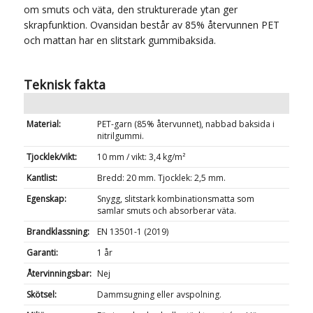
om smuts och väta, den strukturerade ytan ger
skrapfunktion. Ovansidan består av 85% återvunnen PET
och mattan har en slitstark gummibaksida.
Teknisk fakta
Material:
PET-garn (85% återvunnet), nabbad baksida i
nitrilgummi.
Tjocklek/vikt:
10 mm / vikt: 3,4 kg/m²
Kantlist:
Bredd: 20 mm. Tjocklek: 2,5 mm.
Egenskap:
Snygg, slitstark kombinationsmatta som
samlar smuts och absorberar väta.
Brandklassning:
EN 13501-1 (2019)
Garanti:
1 år
Återvinningsbar:
Nej
Skötsel:
Dammsugning eller avspolning.