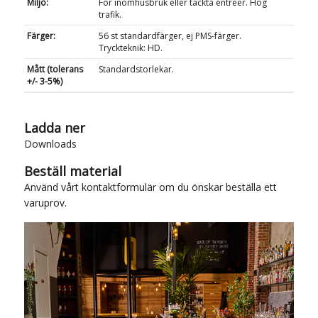
Miljö:
För inomhusbruk eller täckta entréer. Hög
trafik.
Färger:
56 st standardfärger, ej PMS-färger.
Tryckteknik: HD.
Mått (tolerans
Standardstorlekar.
+/- 3-5%)
Ladda ner
Downloads
Beställ material
Använd vårt
kontaktformulär
om du önskar beställa ett
varuprov.