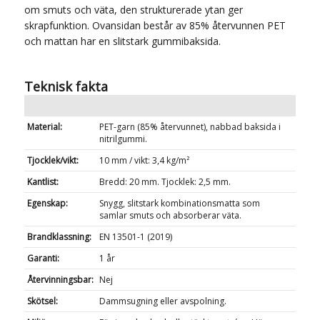
om smuts och väta, den strukturerade ytan ger
skrapfunktion. Ovansidan består av 85% återvunnen PET
och mattan har en slitstark gummibaksida.
Teknisk fakta
Material:
PET-garn (85% återvunnet), nabbad baksida i
nitrilgummi.
Tjocklek/vikt:
10 mm / vikt: 3,4 kg/m²
Kantlist:
Bredd: 20 mm. Tjocklek: 2,5 mm.
Egenskap:
Snygg, slitstark kombinationsmatta som
samlar smuts och absorberar väta.
Brandklassning:
EN 13501-1 (2019)
Garanti:
1 år
Återvinningsbar:
Nej
Skötsel:
Dammsugning eller avspolning.