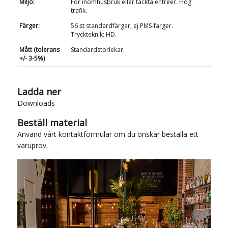
Miljö:
För inomhusbruk eller täckta entréer. Hög
trafik.
Färger:
56 st standardfärger, ej PMS-färger.
Tryckteknik: HD.
Mått (tolerans
Standardstorlekar.
+/- 3-5%)
Ladda ner
Downloads
Beställ material
Använd vårt
kontaktformulär
om du önskar beställa ett
varuprov.