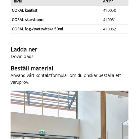
Tillval
Art.nr
CORAL kantlist
410050
CORAL skarvband
410051
CORAL fog-/svetsvätska 50ml
410052
Ladda ner
Downloads
Beställ material
Använd vårt
kontaktformulär
om du önskar beställa ett
varuprov.