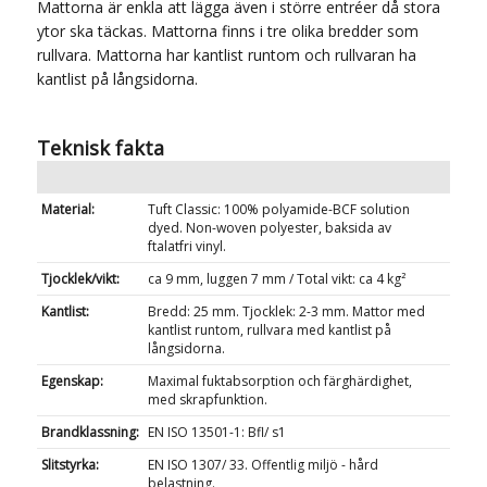
Mattorna är enkla att lägga även i större entréer då stora
ytor ska täckas. Mattorna finns i tre olika bredder som
rullvara. Mattorna har kantlist runtom och rullvaran ha
kantlist på långsidorna.
Teknisk fakta
Material:
Tuft Classic: 100% polyamide-BCF solution
dyed. Non-woven polyester, baksida av
ftalatfri vinyl.
Tjocklek/vikt:
ca 9 mm, luggen 7 mm / Total vikt: ca 4 kg²
Kantlist:
Bredd: 25 mm. Tjocklek: 2-3 mm. Mattor med
kantlist runtom, rullvara med kantlist på
långsidorna.
Egenskap:
Maximal fuktabsorption och färghärdighet,
med skrapfunktion.
Brandklassning:
EN ISO 13501-1: Bfl/ s1
Slitstyrka:
EN ISO 1307/ 33. Offentlig miljö - hård
belastning.