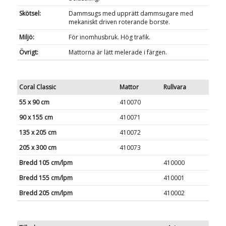
Skötsel:
Dammsugs med upprätt dammsugare med
mekaniskt driven roterande borste.
Miljö:
För inomhusbruk. Hög trafik.
Övrigt:
Mattorna är lätt melerade i färgen.
Coral Classic
Mattor
Rullvara
55 x 90 cm
410070
90 x 155 cm
410071
135 x 205 cm
410072
205 x 300 cm
410073
Bredd 105 cm/lpm
410000
Bredd 155 cm/lpm
410001
Bredd 205 cm/lpm
410002