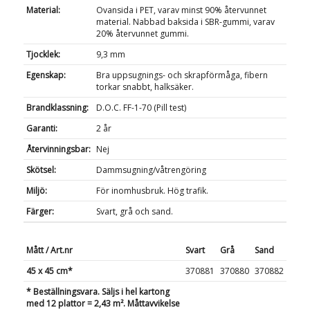
Material:
Ovansida i PET, varav minst 90% återvunnet
material. Nabbad baksida i SBR-gummi, varav
20% återvunnet gummi.
Tjocklek:
9,3 mm
Egenskap:
Bra uppsugnings- och skrapförmåga, fibern
torkar snabbt, halksäker.
Brandklassning:
D.O.C. FF-1-70 (Pill test)
Garanti:
2 år
Återvinningsbar:
Nej
Skötsel:
Dammsugning/våtrengöring
Miljö:
För inomhusbruk. Hög trafik.
Färger:
Svart, grå och sand.
Mått / Art.nr
Svart
Grå
Sand
45 x 45 cm*
370881
370880
370882
* Beställningsvara. Säljs i hel kartong
med 12 plattor = 2,43 m². Måttavvikelse