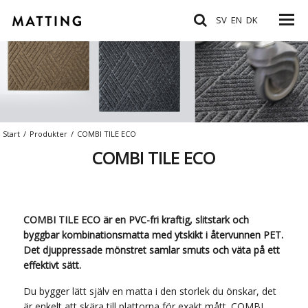
SV
EN
DK
Start
/
Produkter
/
COMBI TILE ECO
COMBI TILE ECO
COMBI TILE ECO är en PVC-fri kraftig, slitstark och
byggbar kombinationsmatta med ytskikt i återvunnen PET.
Det djuppressade mönstret samlar smuts och väta på ett
effektivt sätt.
Du bygger lätt själv en matta i den storlek du önskar, det
är enkelt att skära till plattorna för exakt mått. COMBI