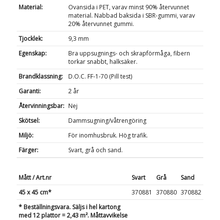
Material:
Ovansida i PET, varav minst 90% återvunnet
material. Nabbad baksida i SBR-gummi, varav
20% återvunnet gummi.
Tjocklek:
9,3 mm
Egenskap:
Bra uppsugnings- och skrapförmåga, fibern
torkar snabbt, halksäker.
Brandklassning:
D.O.C. FF-1-70 (Pill test)
Garanti:
2 år
Återvinningsbar:
Nej
Skötsel:
Dammsugning/våtrengöring
Miljö:
För inomhusbruk. Hög trafik.
Färger:
Svart, grå och sand.
Mått / Art.nr
Svart
Grå
Sand
45 x 45 cm*
370881
370880
370882
* Beställningsvara. Säljs i hel kartong
med 12 plattor = 2,43 m². Måttavvikelse