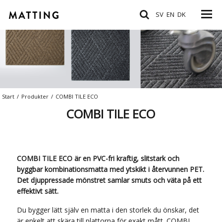
SV
EN
DK
Start
/
Produkter
/
COMBI TILE ECO
COMBI TILE ECO
COMBI TILE ECO är en PVC-fri kraftig, slitstark och
byggbar kombinationsmatta med ytskikt i återvunnen PET.
Det djuppressade mönstret samlar smuts och väta på ett
effektivt sätt.
Du bygger lätt själv en matta i den storlek du önskar, det
är enkelt att skära till plattorna för exakt mått. COMBI