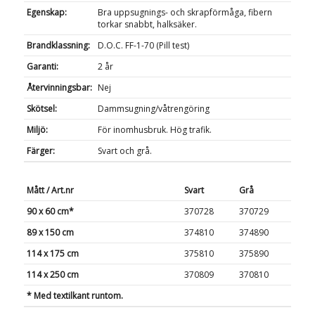
Egenskap:
Bra uppsugnings- och skrapförmåga, fibern
torkar snabbt, halksäker.
Brandklassning:
D.O.C. FF-1-70 (Pill test)
Garanti:
2 år
Återvinningsbar:
Nej
Skötsel:
Dammsugning/våtrengöring
Miljö:
För inomhusbruk. Hög trafik.
Färger:
Svart och grå.
Mått / Art.nr
Svart
Grå
90 x 60 cm*
370728
370729
89 x 150 cm
374810
374890
114 x 175 cm
375810
375890
114 x 250 cm
370809
370810
* Med textilkant runtom.