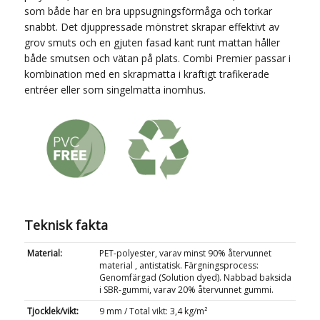
som både har en bra uppsugningsförmåga och torkar
snabbt. Det djuppressade mönstret skrapar effektivt av
grov smuts och en gjuten fasad kant runt mattan håller
både smutsen och vätan på plats. Combi Premier passar i
kombination med en skrapmatta i kraftigt trafikerade
entréer eller som singelmatta inomhus.
Teknisk fakta
Material:
PET-polyester, varav minst 90% återvunnet
material , antistatisk. Färgningsprocess:
Genomfärgad (Solution dyed). Nabbad baksida
i SBR-gummi, varav 20% återvunnet gummi.
Tjocklek/vikt:
9 mm / Total vikt: 3,4 kg/m²