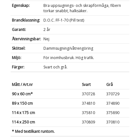
Egenskap:
Bra uppsugnings- och skrapförmåga, fibern
torkar snabbt, halksäker.
Brandklassning:
D.O.C. FF-1-70 (Pill test)
Garanti:
2 år
Återvinningsbar:
Nej
Skötsel:
Dammsugning/våtrengöring
Miljö:
För inomhusbruk. Hög trafik.
Färger:
Svart och grå.
Mått / Art.nr
Svart
Grå
90 x 60 cm*
370728
370729
89 x 150 cm
374810
374890
114 x 175 cm
375810
375890
114 x 250 cm
370809
370810
* Med textilkant runtom.