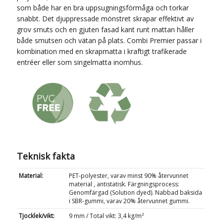
som både har en bra uppsugningsförmåga och torkar
snabbt. Det djuppressade mönstret skrapar effektivt av
grov smuts och en gjuten fasad kant runt mattan håller
både smutsen och vätan på plats. Combi Premier passar i
kombination med en skrapmatta i kraftigt trafikerade
entréer eller som singelmatta inomhus.
Teknisk fakta
Material:
PET-polyester, varav minst 90% återvunnet
material , antistatisk. Färgningsprocess:
Genomfärgad (Solution dyed). Nabbad baksida
i SBR-gummi, varav 20% återvunnet gummi.
Tjocklek/vikt:
9 mm / Total vikt: 3,4 kg/m²