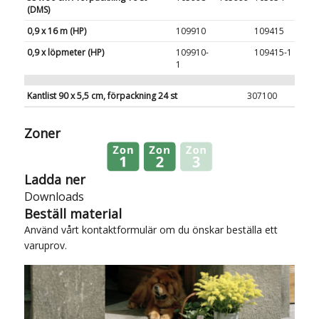
(DMS)
0,9 x 16 m (HP)
109910
109415
0,9 x löpmeter (HP)
109910-
109415-1
1
Kantlist 90 x 5,5 cm, förpackning 24 st
307100
Zoner
Ladda ner
Downloads
Beställ material
Använd vårt
kontaktformulär
om du önskar beställa ett
varuprov.