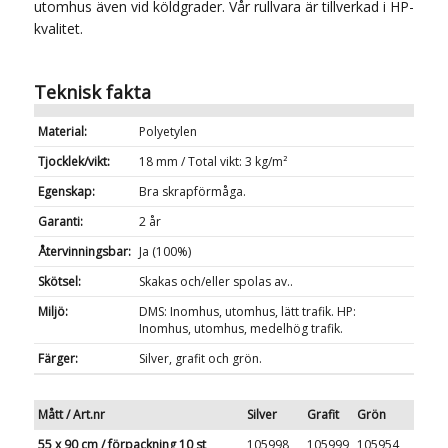
utomhus även vid köldgrader. Vår rullvara är tillverkad i HP-
kvalitet.
Teknisk fakta
Material:
Polyetylen
Tjocklek/vikt:
18 mm / Total vikt: 3 kg/m²
Egenskap:
Bra skrapförmåga.
Garanti:
2 år
Återvinningsbar:
Ja (100%)
Skötsel:
Skakas och/eller spolas av..
Miljö:
DMS: Inomhus, utomhus, lätt trafik. HP:
Inomhus, utomhus, medelhög trafik.
Färger:
Silver, grafit och grön.
Mått / Art.nr
Silver
Grafit
Grön
55 x 90 cm / förpackning 10 st
105998
105999
105954