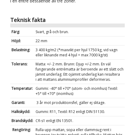
i en entré bestående av tre zoner.
Teknisk fakta
Färg:
Svart, grå och brun.
Höjd:
22 mm
Belastning:
3 400 kg/m2 (*maxvikt per hjul 1750 kg, vid vagn
eller liknande med 4 hjul = max 7000 kg/st)
Tolerans:
Matta: +/- 2 mm. Brunn: Djup +/-2 mm. En väl
fungerande entrématta är beroende av ett slätt och
jämnt underlag. Ett ojämnt underlag kan resultera
i att mattans aluminiumprofiler deformeras.
Temperatur:
Gummi: -40° till +70° (utom- och inomhus) Textil:
+5° till +70° (inomhus)
Garanti:
3 år mot produktionsfel, gäller ej slitage.
Halkskydd:
Gummi: R11, Textil: R12 enligt DIN 51130.
Brandskydd:
Cfl-s1 enligt EN 13501.
Rengöring:
Rulla upp mattan, sopa eller dammsug rent i
brunnen (ev tvätta golvet), rulla tillbaka. Mattan bör