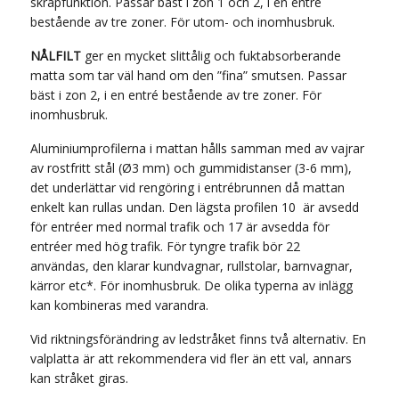
skrapfunktion. Passar bäst i zon 1 och 2, i en entré
bestående av tre zoner. För utom- och inomhusbruk.
NÅLFILT
ger en mycket slittålig och fuktabsorberande
matta som tar väl hand om den ”fina” smutsen. Passar
bäst i zon 2, i en entré bestående av tre zoner. För
inomhusbruk.
Aluminiumprofilerna i mattan hålls samman med av vajrar
av rostfritt stål (Ø3 mm) och gummidistanser (3-6 mm),
det underlättar vid rengöring i entrébrunnen då mattan
enkelt kan rullas undan. Den lägsta profilen 10 är avsedd
för entréer med normal trafik och 17 är avsedda för
entréer med hög trafik. För tyngre trafik bör 22
användas, den klarar kundvagnar, rullstolar, barnvagnar,
kärror etc*. För inomhusbruk. De olika typerna av inlägg
kan kombineras med varandra.
Vid riktningsförändring av ledstråket finns två alternativ. En
valplatta är att rekommendera vid fler än ett val, annars
kan stråket giras.