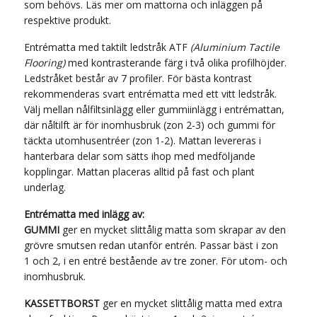
som behövs. Läs mer om mattorna och inläggen på
respektive produkt.
Entrématta med taktilt ledstråk ATF
(Aluminium Tactile
Flooring)
med kontrasterande färg i två olika profilhöjder.
Ledstråket består av 7 profiler. För bästa kontrast
rekommenderas svart entrématta med ett vitt ledstråk.
Välj mellan nålfiltsinlägg eller gummiinlägg i entrémattan,
där nåltilft är för inomhusbruk (zon 2-3) och gummi för
täckta utomhusentréer (zon 1-2). Mattan levereras i
hanterbara delar som sätts ihop med medföljande
kopplingar. Mattan placeras alltid på fast och plant
underlag.
Entrématta med inlägg av:
GUMMI
ger en mycket slittålig matta som skrapar av den
grövre smutsen redan utanför entrén. Passar bäst i zon
1 och 2, i en entré bestående av tre zoner. För utom- och
inomhusbruk.
KASSETTBORST
ger en mycket slittålig matta med extra