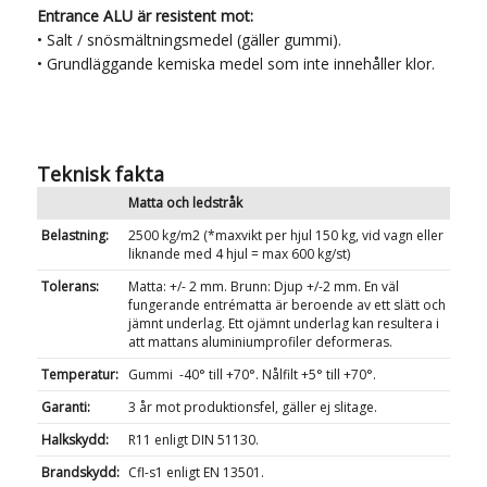
Entrance ALU är resistent mot:
• Salt / snösmältningsmedel (gäller gummi).
• Grundläggande kemiska medel som inte innehåller klor.
Teknisk fakta
Matta och ledstråk
Belastning:
2500 kg/m
2
(*maxvikt per hjul 150 kg, vid vagn eller
liknande med 4 hjul = max 600 kg/st)
Tolerans:
Matta: +/- 2 mm. Brunn: Djup +/-2 mm. En väl
fungerande entrématta är beroende av ett slätt och
jämnt underlag. Ett ojämnt underlag kan resultera i
att mattans aluminiumprofiler deformeras.
Temperatur:
Gummi -40° till +70°. Nålfilt +5° till +70°.
Garanti:
3 år mot produktionsfel, gäller ej slitage.
Halkskydd:
R11 enligt DIN 51130.
Brandskydd:
Cfl-s1 enligt EN 13501.