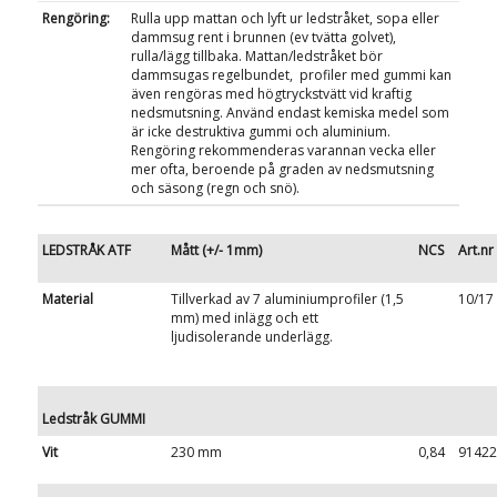
Rengöring:
Rulla upp mattan och lyft ur ledstråket, sopa eller
dammsug rent i brunnen (ev tvätta golvet),
rulla/lägg tillbaka. Mattan/ledstråket bör
dammsugas regelbundet, profiler med gummi kan
även rengöras med högtryckstvätt vid kraftig
nedsmutsning. Använd endast kemiska medel som
är icke destruktiva gummi och aluminium.
Rengöring rekommenderas varannan vecka eller
mer ofta, beroende på graden av nedsmutsning
och säsong (regn och snö).
LEDSTRÅK ATF
Mått (+/- 1mm)
NCS
Art.nr
Material
Tillverkad av 7 aluminiumprofiler (1,5
10/17
mm) med inlägg och ett
ljudisolerande underlägg.
Ledstråk GUMMI
Vit
230 mm
0,84
91422