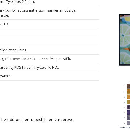
m. Tykkelse: 2,5 mm.
tærk kombinationsmåtte, som samler smuds og
væde.
2019)
ller let spulning.
g eller overdækkede entreer. Meget trafik.
rver, ej PMS-farver. Trykteknik: HD..
relser
r
hvis du ønsker at bestille en vareprøve.