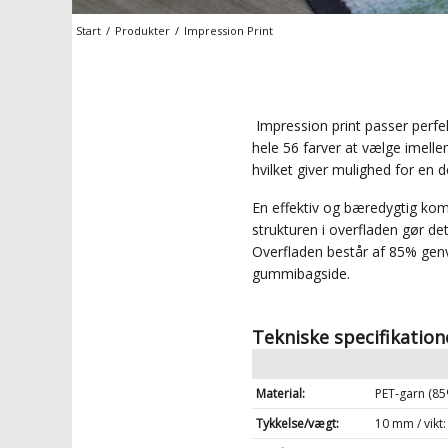
Start
/
Produkter
/
Impression Print
Impression print passer perfekt
hele 56 farver at vælge imell
hvilket giver mulighed for en d
En effektiv og bæredygtig k
strukturen i overfladen gør d
Overfladen består af 85% gen
gummibagside.
Tekniske specifikation
Material:
PET-garn (85
Tykkelse/vægt:
10 mm / vikt: