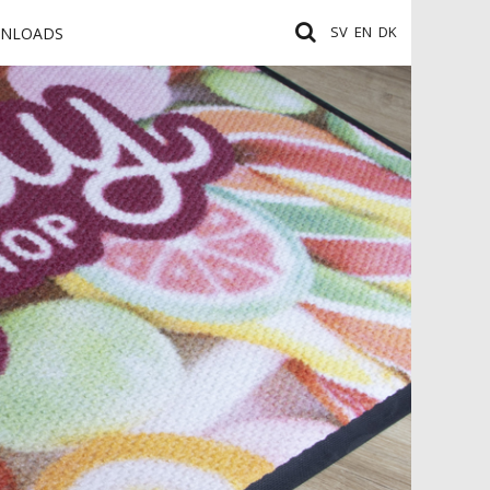
SV
EN
DK
NLOADS