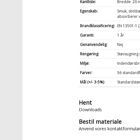
Kantliste:
Bredde: 20 m
Egenskab:
Smuk, slids
absorberer 
Brandklassificering:
EN 13501-1 (
Garanti:
1 år
Genanvendelig:
Nej
Rengøring:
Støvsugning e
Miljø:
Indendørsbru
Farver:
56 standardfa
Mål (+/- 3-5%)
Standardstør
Hent
Downloads
Bestil materiale
Anvend vores
kontaktformula