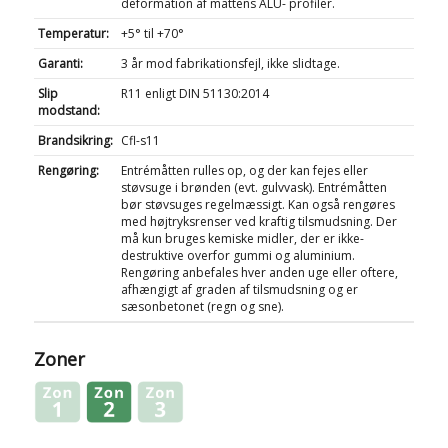
deformation af måttens ALU- profiler.
Temperatur:
+5° til +70°
Garanti:
3 år mod fabrikationsfejl, ikke slidtage.
Slip
R11 enligt DIN 51130:2014
modstand:
Brandsikring:
Cfl-s11
Rengøring:
Entrémåtten rulles op, og der kan fejes eller
støvsuge i brønden (evt. gulvvask). Entrémåtten
bør støvsuges regelmæssigt. Kan også rengøres
med højtryksrenser ved kraftig tilsmudsning. Der
må kun bruges kemiske midler, der er ikke-
destruktive overfor gummi og aluminium.
Rengøring anbefales hver anden uge eller oftere,
afhængigt af graden af ​​tilsmudsning og er
sæsonbetonet (regn og sne).
Zoner