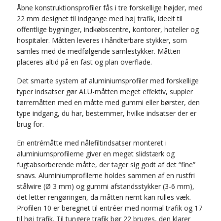
Åbne konstruktionsprofiler fås i tre forskellige højder, med
22 mm designet til indgange med høj trafik, ideelt til
offentlige bygninger, indkøbscentre, kontorer, hoteller og
hospitaler. Måtten leveres i håndterbare stykker, som
samles med de medfølgende samlestykker. Måtten
placeres altid på en fast og plan overflade.
Det smarte system af aluminiumsprofiler med forskellige
typer indsatser gør ALU-måtten meget effektiv, suppler
tørremåtten med en måtte med gummi eller børster, den
type indgang, du har, bestemmer, hvilke indsatser der er
brug for.
En entrémåtte med nålefiltindsatser monteret i
aluminiumsprofilerne giver en meget slidstærk og
fugtabsorberende måtte, der tager sig godt af det “fine”
snavs. Aluminiumprofilerne holdes sammen af en rustfri
stålwire (Ø 3 mm) og gummi afstandsstykker (3-6 mm),
det letter rengøringen, da måtten nemt kan rulles væk.
Profilen 10 er beregnet til entréer med normal trafik og 17
til høj trafik. Til tungere trafik bør 22 bruges, den klarer