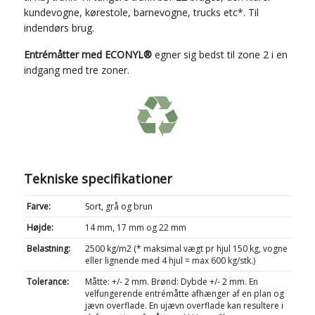
kundevogne, kørestole, barnevogne, trucks etc*. Til
indendørs brug.
Entrémåtter med
ECONYL
®
egner sig bedst til zone 2 i en
indgang med tre zoner.
Tekniske specifikationer
Farve:
Sort, grå og brun
Højde:
14 mm, 17 mm og 22 mm
Belastning:
2500 kg/m
2
(* maksimal vægt pr hjul 150 kg, vogne
eller lignende med 4 hjul = max 600 kg/stk.)
Tolerance:
Måtte: +/- 2 mm. Brønd: Dybde +/- 2 mm. En
velfungerende entrémåtte afhænger af en plan og
jævn overflade. En ujævn overflade kan resultere i