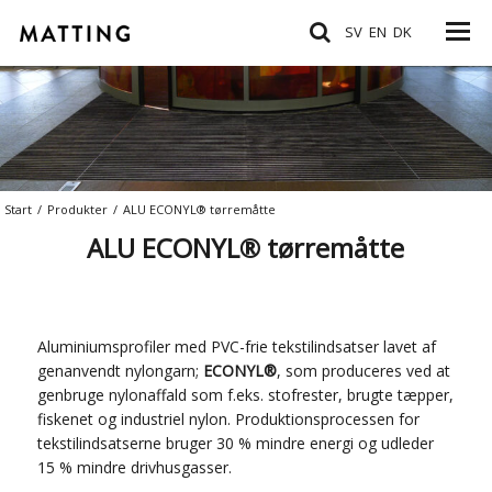
SV
EN
DK
Start
/
Produkter
/
ALU ECONYL® tørremåtte
ALU ECONYL® tørremåtte
Aluminiumsprofiler med PVC-frie tekstilindsatser lavet af
genanvendt nylongarn;
ECONYL
®
, som produceres ved at
genbruge nylonaffald som f.eks. stofrester, brugte tæpper,
fiskenet og industriel nylon. Produktionsprocessen for
tekstilindsatserne bruger 30 % mindre energi og udleder
15 % mindre drivhusgasser.