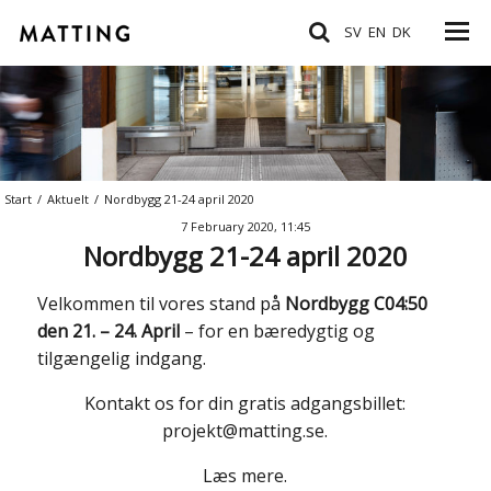
SV
EN
DK
Start
/
Aktuelt
/
Nordbygg 21-24 april 2020
7 February 2020, 11:45
Nordbygg 21-24 april 2020
Velkommen til vores stand på
Nordbygg C04:50
den 21. – 24. April
– for en bæredygtig og
tilgængelig indgang.
Kontakt os for din gratis adgangsbillet:
projekt@matting.se
.
Læs mere.